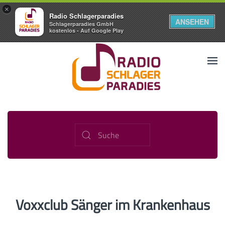
×
Radio Schlagerparadies
ANSEHEN
Schlagerparadies GmbH
kostenlos - Auf Google Play
Voxxclub Sänger im Krankenhaus