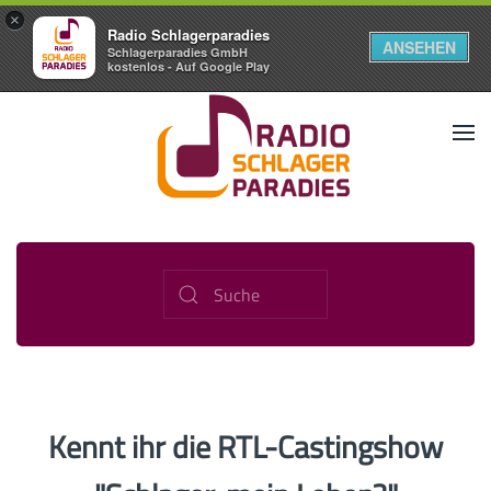
×
Radio Schlagerparadies
ANSEHEN
Schlagerparadies GmbH
kostenlos - Auf Google Play
Kennt ihr die RTL-Castingshow