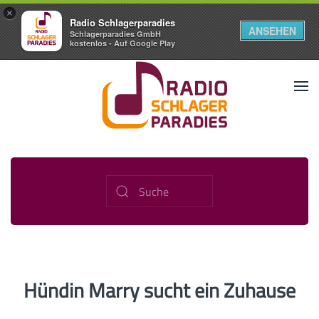
×
Radio Schlagerparadies
ANSEHEN
Schlagerparadies GmbH
kostenlos - Auf Google Play
Hündin Marry sucht ein Zuhause