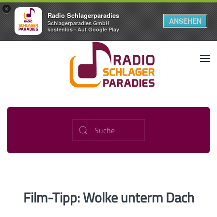
×
Radio Schlagerparadies
ANSEHEN
Schlagerparadies GmbH
kostenlos - Auf Google Play
Film-Tipp: Wolke unterm Dach