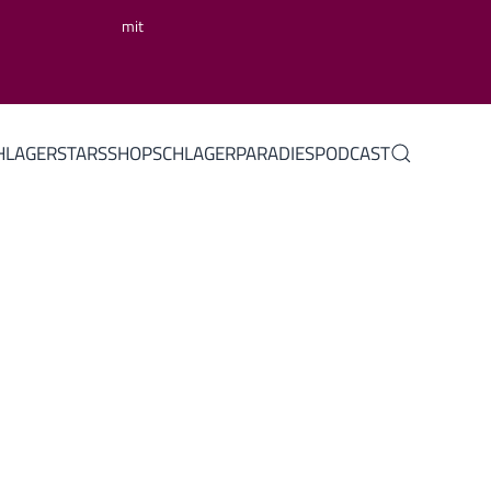
mit
HLAGERSTARS
SHOP
SCHLAGERPARADIES
PODCAST