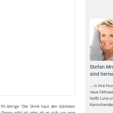
Stefan Mr
sind tieris
.... in ihre H
neue Fellnase
heißt Luna un
Kaninchendack
70-Jährige: "Der Drink haut den stärksten
 Panne echt ist oder ob es sich um eine