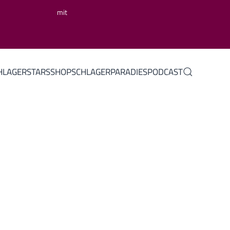
mit
HLAGERSTARS
SHOP
SCHLAGERPARADIES
PODCAST