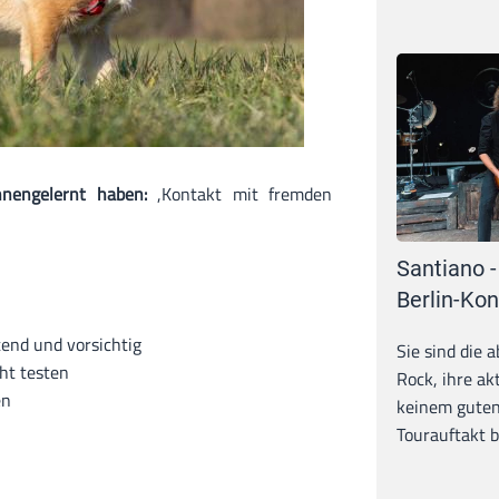
nnengelernt haben:
,Kontakt mit fremden
Santiano -
Berlin-Kon
end und vorsichtig
Sie sind die 
ht testen
Rock, ihre ak
en
keinem guten
Tourauftakt b