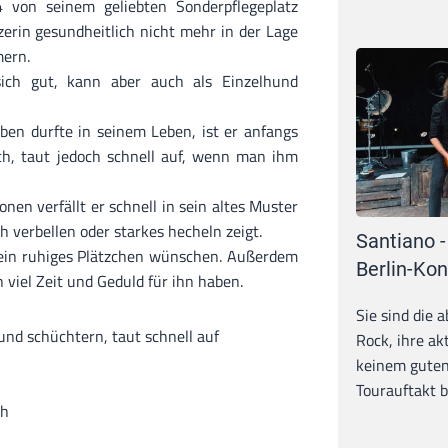
von seinem geliebten Sonderpflegeplatz
zerin gesundheitlich nicht mehr in der Lage
mern.
sich gut, kann aber auch als Einzelhund
eben durfte in seinem Leben, ist er anfangs
ch, taut jedoch schnell auf, wenn man ihm
nen verfällt er schnell in sein altes Muster
 verbellen oder starkes hecheln zeigt.
Santiano -
 ein ruhiges Plätzchen wünschen. Außerdem
Berlin-Kon
 viel Zeit und Geduld für ihn haben.
Sie sind die 
und schüchtern, taut schnell auf
Rock, ihre ak
keinem guten
Tourauftakt b
ch