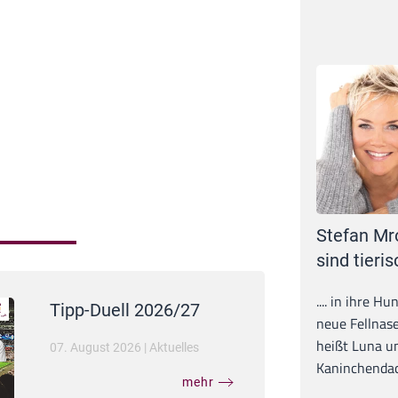
Stefan Mr
sind tieris
.... in ihre H
Tipp-Duell 2026/27
neue Fellnase
heißt Luna un
07. August 2026
|
Aktuelles
Kaninchendack
mehr