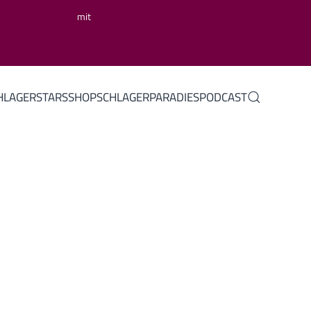
mit
HLAGERSTARS
SHOP
SCHLAGERPARADIES
PODCAST