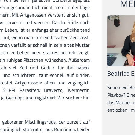
MEI
zerin gesundheitlich nicht mehr in der Lage
mern. Mit Artgenossen versteht er sich gut,
weitervermittelt werden. Da der Rüde noch
nem Leben, ist er anfangs eher zurückhaltend
l auf, wenn man ihm ein bisschen Zeit lässt.
nen verfällt er schnell in sein altes Muster
ch verbellen oder starkes hecheln zeigt.
 ein ruhiges Plätzchen wünschen. Außerdem
nsch viel Zeit und Geduld für ihn haben.
Beatrice E
 und schüchtern, taut schnell auf Kinder:
etestet Artgenossen: offen und zugänglich
Sehen wir Bea
, SHPPI Parasiten: Bravecto, Ivermectin
Playboy? Ein
 ja Gechippt und registriert Wir suchen: Ein
das Männerma
entlocken. Im 
7 geborener Mischlingsrüde, der zurzeit auf
Ursprünglich stammt er aus Rumänien. Leider