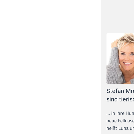
Stefan Mr
sind tieris
.... in ihre H
neue Fellnase
heißt Luna un