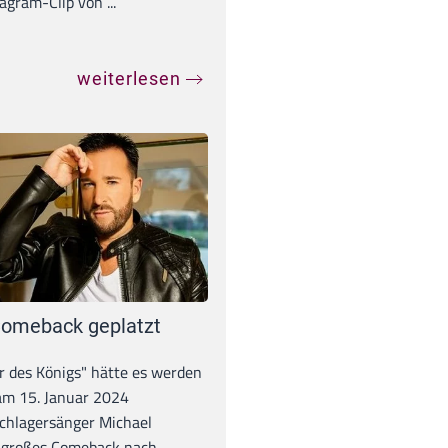
agram-Clip von ...
weiterlesen
omeback geplatzt
r des Königs" hätte es werden
 am 15. Januar 2024
chlagersänger Michael
 großes Comeback nach