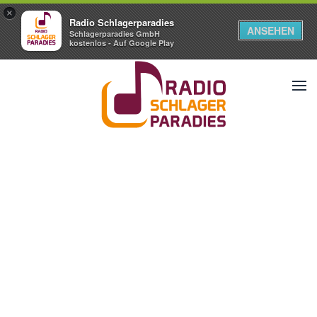
×
Radio Schlagerparadies
ANSEHEN
Schlagerparadies GmbH
kostenlos - Auf Google Play