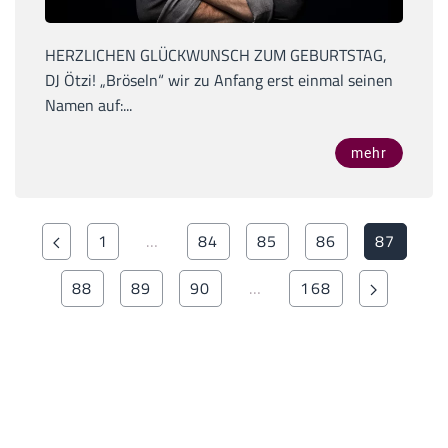
HERZLICHEN GLÜCKWUNSCH ZUM GEBURTSTAG,
DJ Ötzi! „Bröseln“ wir zu Anfang erst einmal seinen
Namen auf:...
mehr
1
…
84
85
86
87
88
89
90
…
168