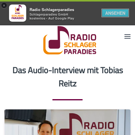
×
Radio Schlagerparadies
ANSEHEN
Schlagerparadies GmbH
kostenlos - Auf Google Play
Das Audio-Interview mit Tobias
Reitz