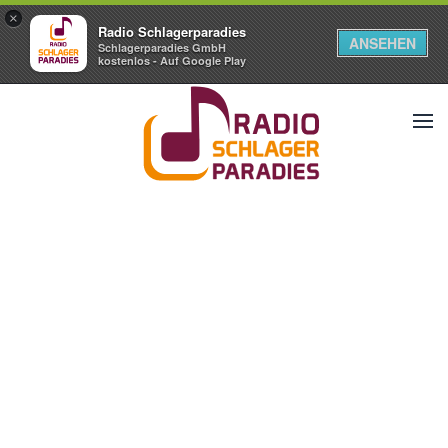
×
Radio Schlagerparadies
ANSEHEN
Schlagerparadies GmbH
kostenlos - Auf Google Play