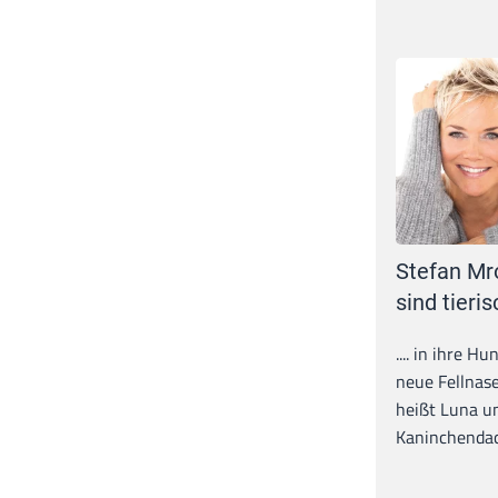
Stefan Mr
sind tieris
.... in ihre H
neue Fellnase
heißt Luna un
Kaninchendack