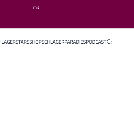
mit
HLAGERSTARS
SHOP
SCHLAGERPARADIES
PODCAST