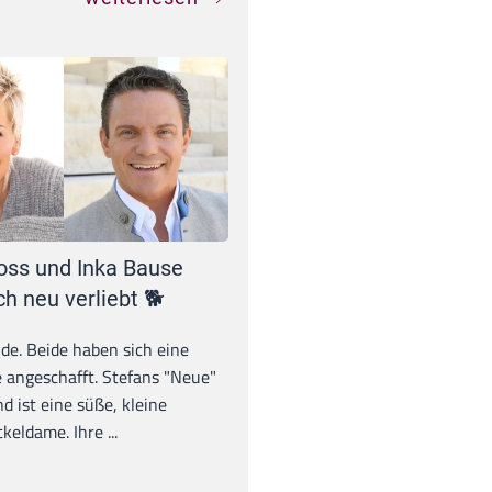
oss und Inka Bause
ch neu verliebt 🐕
unde. Beide haben sich eine
 angeschafft. Stefans "Neue"
d ist eine süße, kleine
eldame. Ihre ...