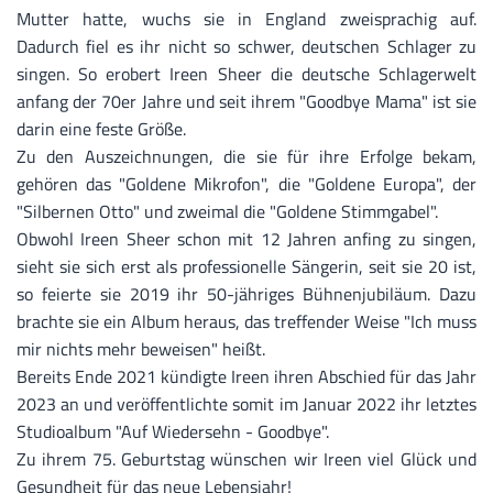
Mutter hatte, wuchs sie in England zweisprachig auf.
Dadurch fiel es ihr nicht so schwer, deutschen Schlager zu
singen. So erobert Ireen Sheer die deutsche Schlagerwelt
anfang der 70er Jahre und seit ihrem "Goodbye Mama" ist sie
darin eine feste Größe.
Zu den Auszeichnungen, die sie für ihre Erfolge bekam,
gehören das "Goldene Mikrofon", die "Goldene Europa", der
"Silbernen Otto" und zweimal die "Goldene Stimmgabel".
Obwohl Ireen Sheer schon mit 12 Jahren anfing zu singen,
sieht sie sich erst als professionelle Sängerin, seit sie 20 ist,
so feierte sie 2019 ihr 50-jähriges Bühnenjubiläum. Dazu
brachte sie ein Album heraus, das treffender Weise "Ich muss
mir nichts mehr beweisen" heißt.
Bereits Ende 2021 kündigte Ireen ihren Abschied für das Jahr
2023 an und veröffentlichte somit im Januar 2022 ihr letztes
Studioalbum "Auf Wiedersehn - Goodbye".
Zu ihrem 75. Geburtstag wünschen wir
Ireen
viel Glück und
Gesundheit für das neue Lebensjahr!