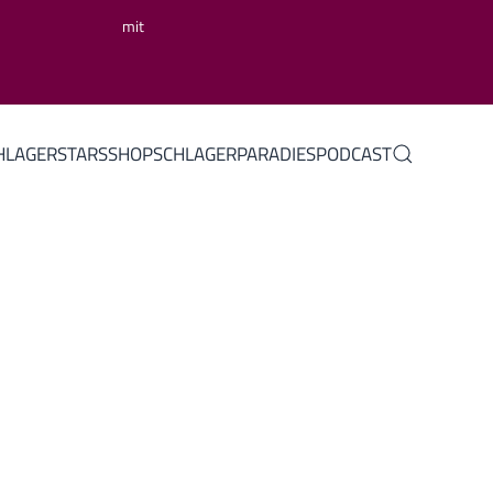
mit
HLAGERSTARS
SHOP
SCHLAGERPARADIES
PODCAST