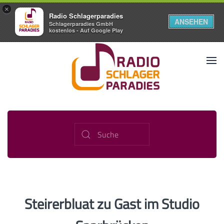
×
Radio Schlagerparadies
ANSEHEN
Schlagerparadies GmbH
kostenlos - Auf Google Play
Steirerbluat zu Gast im Studio