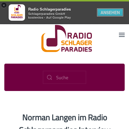
×
Radio Schlagerparadies
ANSEHEN
Schlagerparadies GmbH
kostenlos - Auf Google Play
Norman Langen im Radio