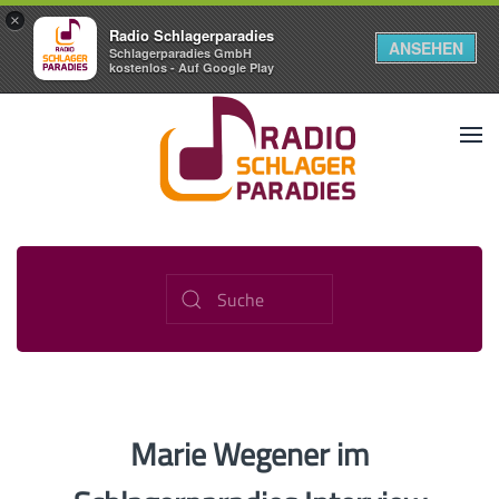
×
Radio Schlagerparadies
ANSEHEN
Schlagerparadies GmbH
kostenlos - Auf Google Play
Marie Wegener im