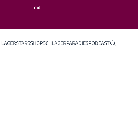
mit
HLAGERSTARS
SHOP
SCHLAGERPARADIES
PODCAST