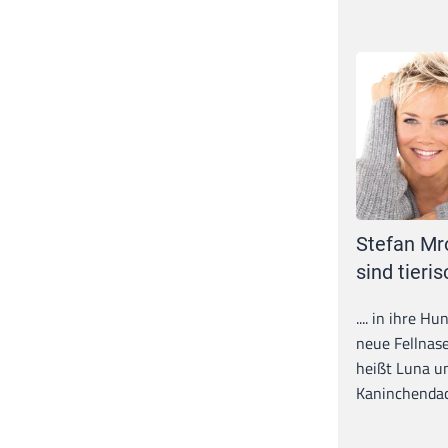
Stefan Mr
sind tieris
.... in ihre H
neue Fellnase
heißt Luna un
Kaninchendack