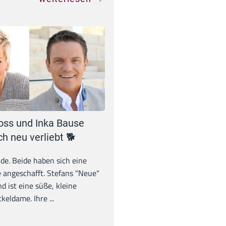
oss und Inka Bause
ch neu verliebt 🐕
unde. Beide haben sich eine
 angeschafft. Stefans "Neue"
d ist eine süße, kleine
eldame. Ihre ...