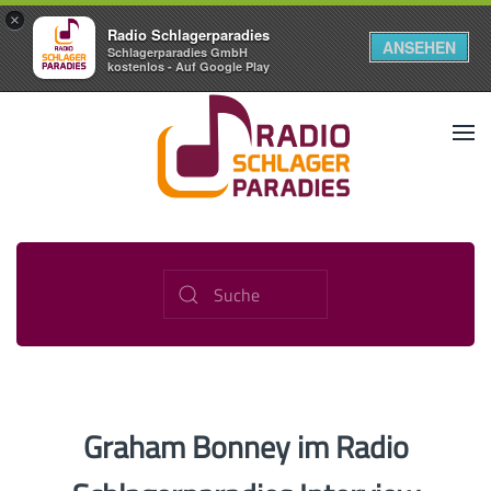
×
Radio Schlagerparadies
ANSEHEN
Schlagerparadies GmbH
kostenlos - Auf Google Play
Graham Bonney im Radio