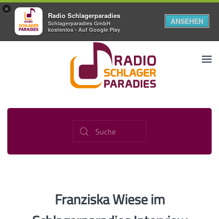
×
Radio Schlagerparadies
ANSEHEN
Schlagerparadies GmbH
kostenlos - Auf Google Play
Franziska Wiese im