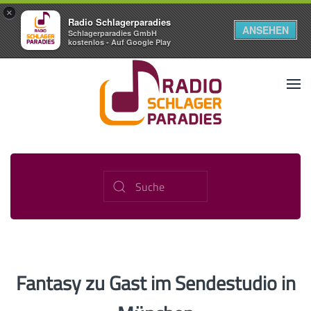
×
Radio Schlagerparadies
ANSEHEN
Schlagerparadies GmbH
kostenlos - Auf Google Play
Fantasy zu Gast im Sendestudio in