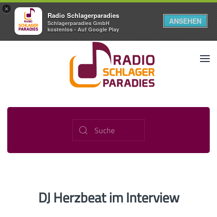
×
Radio Schlagerparadies
ANSEHEN
Schlagerparadies GmbH
kostenlos - Auf Google Play
DJ Herzbeat im Interview