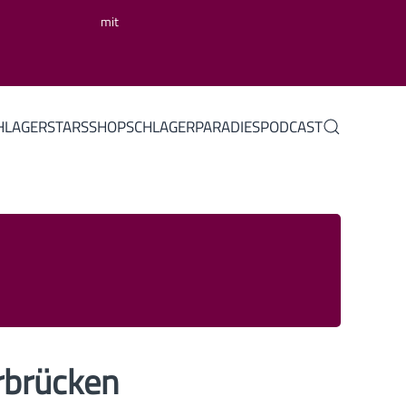
mit
HLAGERSTARS
SHOP
SCHLAGERPARADIES
PODCAST
rbrücken