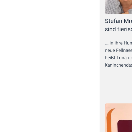
Stefan Mr
sind tieris
.... in ihre H
neue Fellnase
heißt Luna un
Kaninchendack