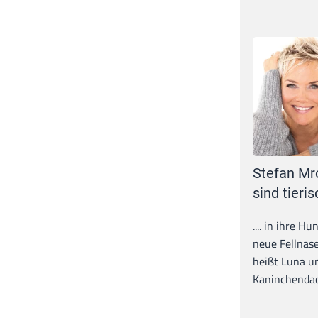
Stefan Mr
sind tieris
.... in ihre H
neue Fellnase
heißt Luna un
Kaninchendack