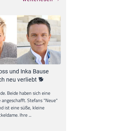
oss und Inka Bause
ch neu verliebt 🐕
unde. Beide haben sich eine
 angeschafft. Stefans "Neue"
d ist eine süße, kleine
eldame. Ihre ...