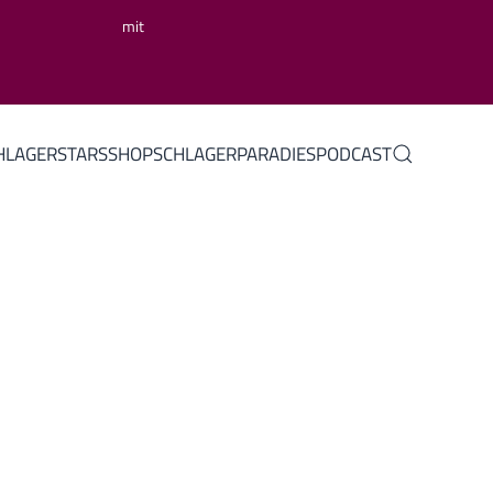
mit
HLAGERSTARS
SHOP
SCHLAGERPARADIES
PODCAST