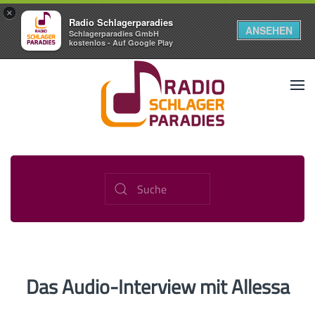
×
Radio Schlagerparadies
ANSEHEN
Schlagerparadies GmbH
kostenlos - Auf Google Play
Das Audio-Interview mit Allessa