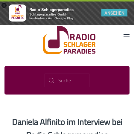
×
Radio Schlagerparadies
ANSEHEN
Schlagerparadies GmbH
kostenlos - Auf Google Play
Daniela Alfinito im Interview bei