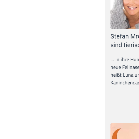
Stefan Mr
sind tieris
.... in ihre H
neue Fellnase
heißt Luna un
Kaninchendack