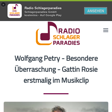
×
Radio Schlagerparadies
ANSEHEN
Schlagerparadies GmbH
kostenlos - Auf Google Play
Wolfgang Petry - Besondere
Überraschung - Gattin Rosie
erstmalig im Musikclip