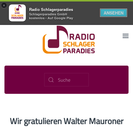
×
Radio Schlagerparadies
ANSEHEN
Schlagerparadies GmbH
kostenlos - Auf Google Play
Wir gratulieren Walter Mauroner