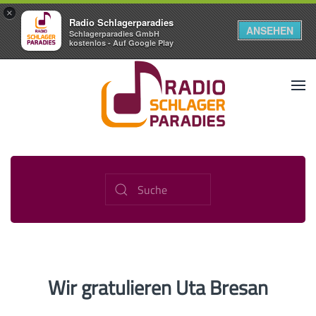
×
Radio Schlagerparadies
ANSEHEN
Schlagerparadies GmbH
kostenlos - Auf Google Play
Wir gratulieren Uta Bresan