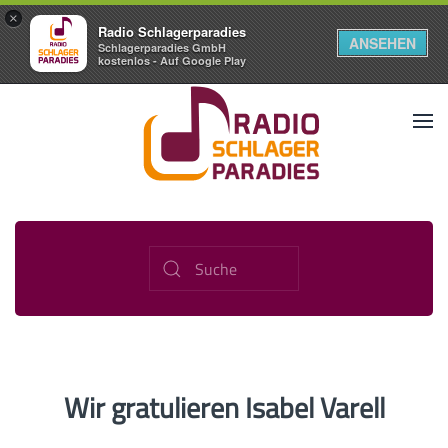
×
Radio Schlagerparadies
ANSEHEN
Schlagerparadies GmbH
kostenlos - Auf Google Play
Wir gratulieren Isabel Varell