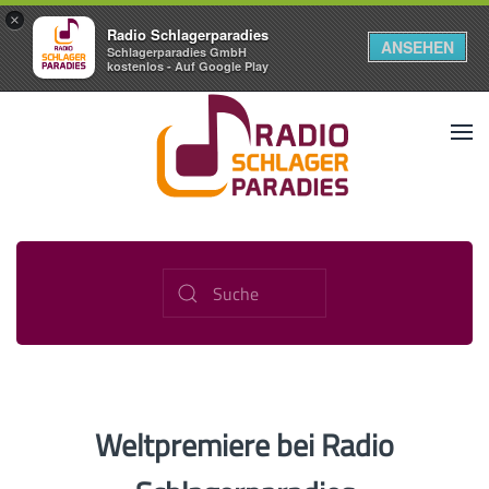
×
Radio Schlagerparadies
ANSEHEN
Schlagerparadies GmbH
kostenlos - Auf Google Play
Weltpremiere bei Radio