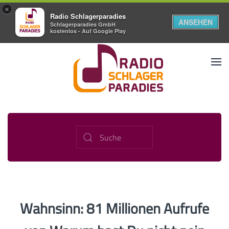
×
Radio Schlagerparadies
ANSEHEN
Schlagerparadies GmbH
kostenlos - Auf Google Play
Wahnsinn: 81 Millionen Aufrufe