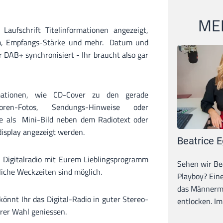
MEI
aufschrift Titelinformationen angezeigt,
, Empfangs-Stärke und mehr. Datum und
 DAB+ synchronisiert - Ihr braucht also gar
mationen, wie CD-Cover zu den gerade
ren-Fotos, Sendungs-Hinweise oder
e als Mini-Bild neben dem Radiotext oder
bdisplay angezeigt werden.
Beatrice E
 Digitalradio mit Eurem Lieblingsprogramm
Sehen wir Bea
liche Weckzeiten sind möglich.
Playboy? Ein
das Männerma
önnt Ihr das Digital-Radio in guter Stereo-
entlocken. Im 
rer Wahl geniessen.