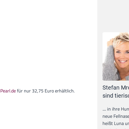
Stefan Mr
i
Pearl.de
für nur 32,75 Euro erhältlich.
sind tieris
.... in ihre H
neue Fellnase
heißt Luna un