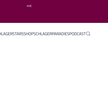
mit
HLAGERSTARS
SHOP
SCHLAGERPARADIES
PODCAST