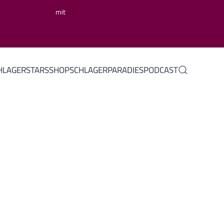
mit
HLAGERSTARS
SHOP
SCHLAGERPARADIES
PODCAST