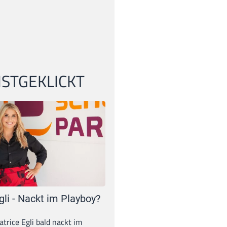
STGEKLICKT
gli - Nackt im Playboy?
trice Egli bald nackt im