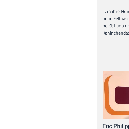
.... in ihre H
neue Fellnase
heißt Luna un
Kaninchendack
Eric Philip