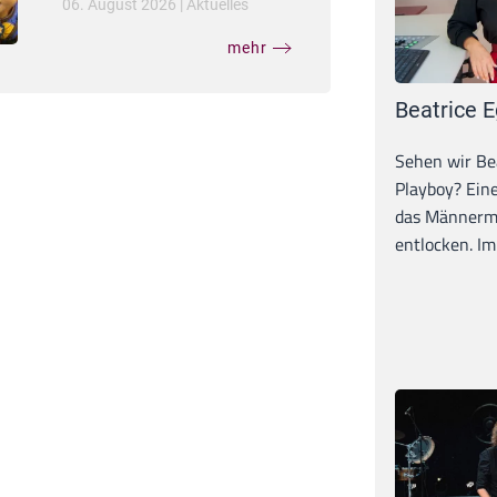
06. August 2026
|
Aktuelles
mehr
Beatrice E
Sehen wir Bea
Playboy? Ein
das Männerma
entlocken. Im 