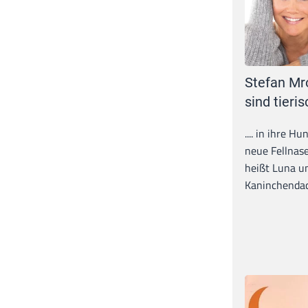
Stefan Mr
sind tieris
.... in ihre H
neue Fellnase
heißt Luna un
Kaninchendack