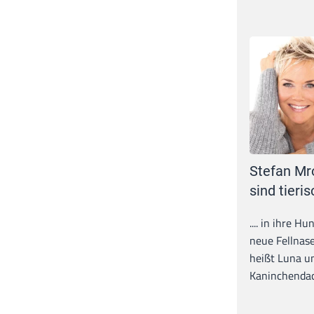
Stefan Mr
sind tieris
.... in ihre H
neue Fellnase
heißt Luna un
Kaninchendack