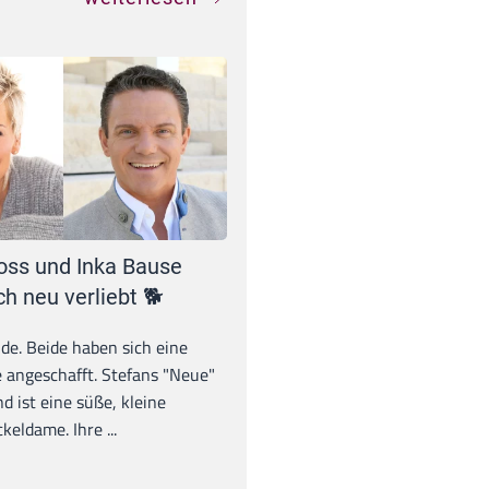
oss und Inka Bause
ch neu verliebt 🐕
unde. Beide haben sich eine
 angeschafft. Stefans "Neue"
d ist eine süße, kleine
eldame. Ihre ...