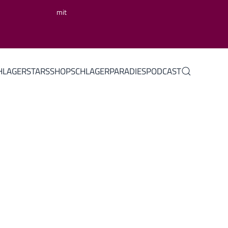
mit
HLAGERSTARS
SHOP
SCHLAGERPARADIES
PODCAST