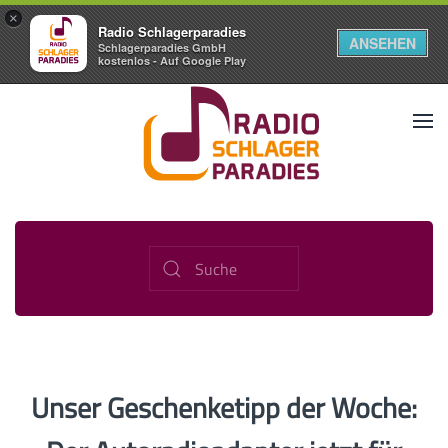
×
Radio Schlagerparadies
ANSEHEN
Schlagerparadies GmbH
kostenlos - Auf Google Play
Unser Geschenketipp der Woche: