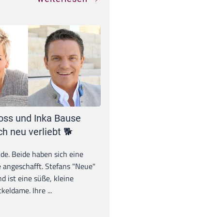
oss und Inka Bause
ch neu verliebt 🐕
unde. Beide haben sich eine
 angeschafft. Stefans "Neue"
d ist eine süße, kleine
eldame. Ihre ...