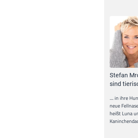
Stefan Mr
sind tieris
.... in ihre H
neue Fellnase
heißt Luna un
Kaninchendack