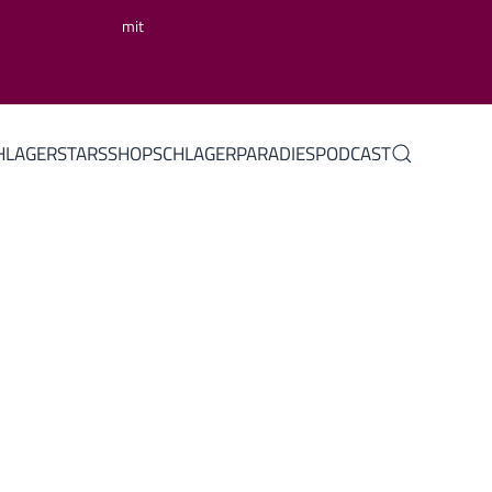
mit
HLAGERSTARS
SHOP
SCHLAGERPARADIES
PODCAST