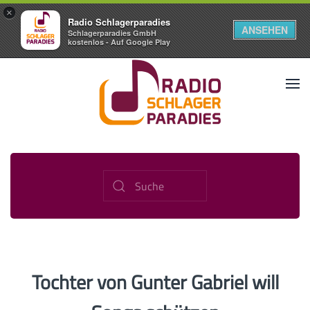
×
Radio Schlagerparadies
ANSEHEN
Schlagerparadies GmbH
kostenlos - Auf Google Play
Tochter von Gunter Gabriel will