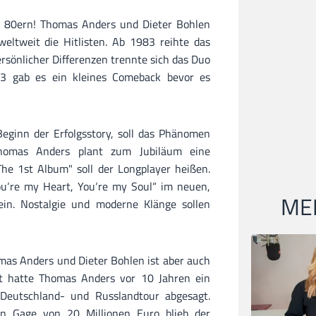
n 80ern! Thomas Anders und Dieter Bohlen
eltweit die Hitlisten. Ab 1983 reihte das
ersönlicher Differenzen trennte sich das Duo
 gab es ein kleines Comeback bevor es
eginn der Erfolgsstory, soll das Phänomen
homas Anders plant zum Jubiläum eine
e 1st Album" soll der Longplayer heißen.
ou‘re my Heart, You‘re my Soul“ im neuen,
MEI
in. Nostalgie und moderne Klänge sollen
as Anders und Dieter Bohlen ist aber auch
tzt hatte Thomas Anders vor 10 Jahren ein
Deutschland- und Russlandtour abgesagt.
ten Gage von 20 Millionen Euro blieb der