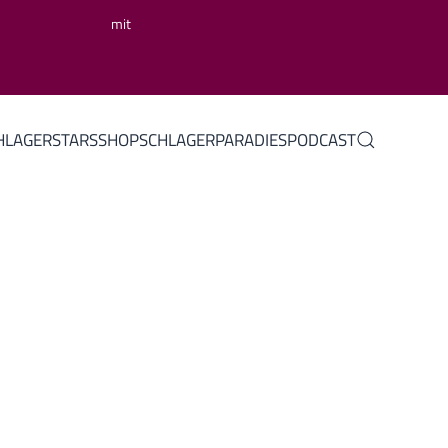
mit
HLAGERSTARS
SHOP
SCHLAGERPARADIES
PODCAST