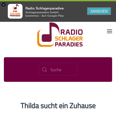
×
Radio Schlagerparadies
ANSEHEN
Schlagerparadies GmbH
kostenlos - Auf Google Play
Thilda sucht ein Zuhause