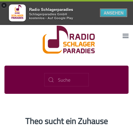
×
Radio Schlagerparadies
ANSEHEN
Schlagerparadies GmbH
kostenlos - Auf Google Play
Theo sucht ein Zuhause