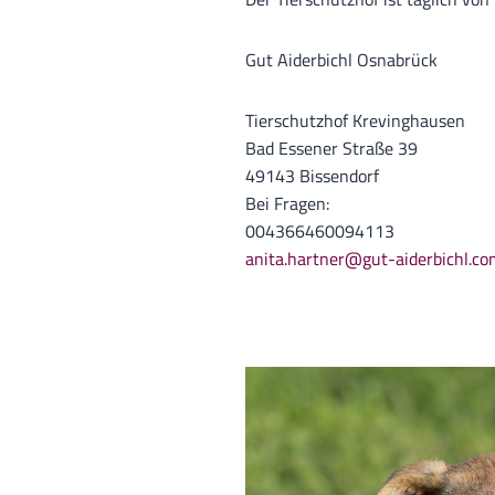
Gut Aiderbichl Osnabrück
Tierschutzhof Krevinghausen
Bad Essener Straße 39
49143 Bissendorf
Bei Fragen:
004366460094113
anita.hartner@gut-aiderbichl.co