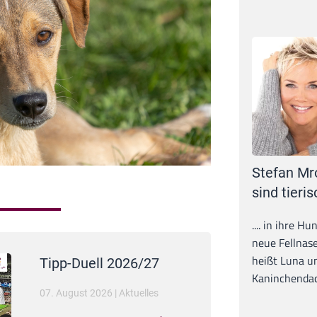
Stefan Mr
sind tieris
.... in ihre H
neue Fellnase
heißt Luna un
Tipp-Duell 2026/27
Kaninchendack
07. August 2026
|
Aktuelles