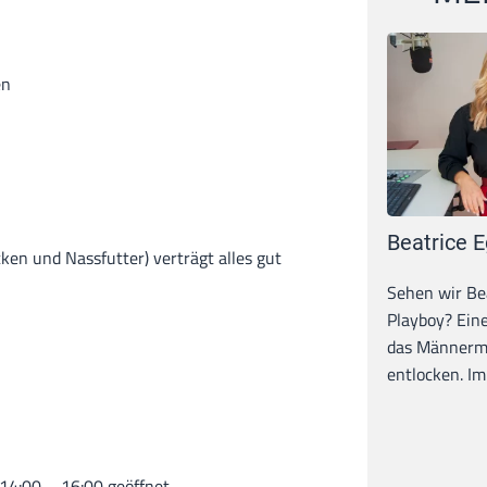
en
Beatrice E
cken und Nassfutter) verträgt alles gut
Sehen wir Bea
Playboy? Ein
das Männerma
entlocken. Im 
 14:00 – 16:00 geöffnet.