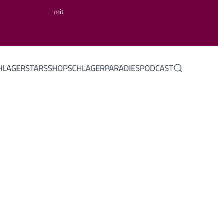
mit
HLAGERSTARS
SHOP
SCHLAGERPARADIES
PODCAST