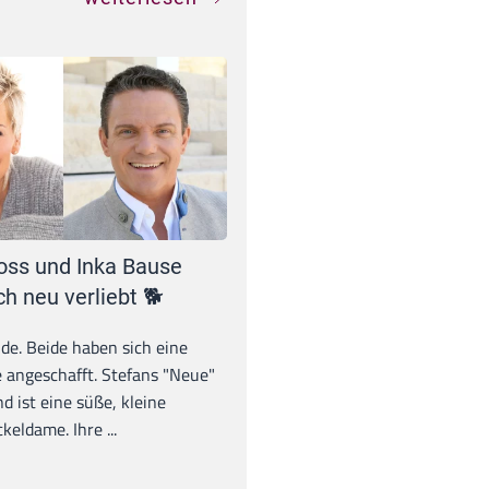
oss und Inka Bause
ch neu verliebt 🐕
unde. Beide haben sich eine
 angeschafft. Stefans "Neue"
d ist eine süße, kleine
eldame. Ihre ...