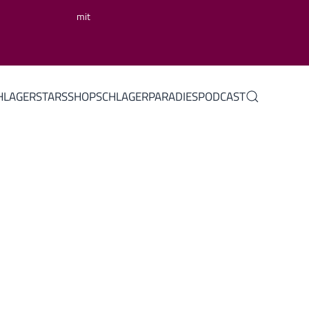
mit
HLAGERSTARS
SHOP
SCHLAGERPARADIES
PODCAST