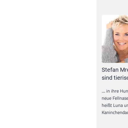
Stefan Mr
sind tieris
.... in ihre H
neue Fellnase
heißt Luna un
Kaninchendack