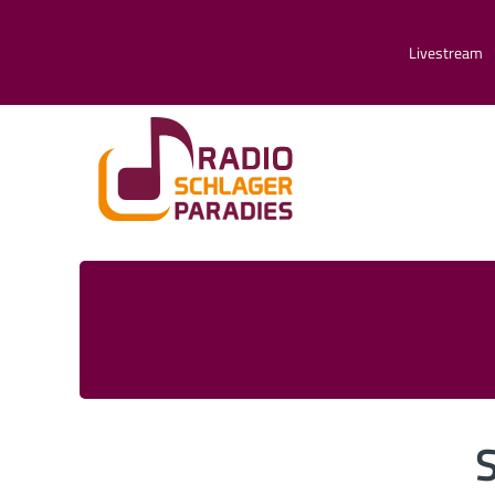
Livestream
S