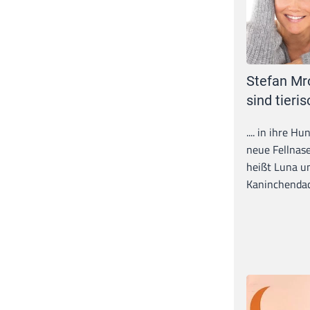
Stefan Mr
sind tieris
.... in ihre H
neue Fellnase
heißt Luna un
Kaninchendack