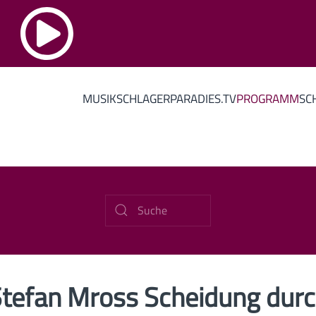
MUSIK
SCHLAGERPARADIES.TV
PROGRAMM
SC
tefan Mross Scheidung dur