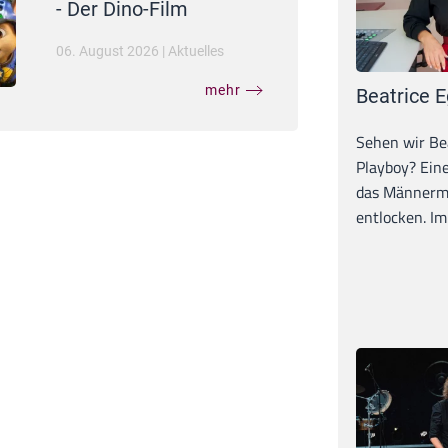
- Der Dino-Film
06. August 2026
|
Aktuelles
mehr
Beatrice E
Sehen wir Bea
Playboy? Ein
das Männerma
entlocken. Im 