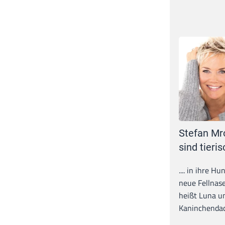
Stefan Mr
sind tieris
.... in ihre H
neue Fellnase
heißt Luna un
Kaninchendack