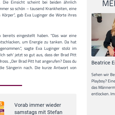
MEI
. Die Einsicht scheint bei beiden ähnlich
 immer so schön – tausend Krankheiten, eine
 Körper“, gab Eva Luginger die Worte ihres
 bereits eingestellt haben. "Das war eine
tschlacken, um Energie zu tanken. Da hat
bgenommen.", sagte Eva Luginger stolz im
 Ich seh' jetzt so gut aus, dass der Brad Pitt
Mross. „Der Brad Pitt hat angerufen? Dass du
Beatrice E
e die Sängerin nach. Die kurze Antwort von
Sehen wir Bea
Playboy? Ein
das Männerma
entlocken. Im 
Vorab immer wieder
samstags mit Stefan