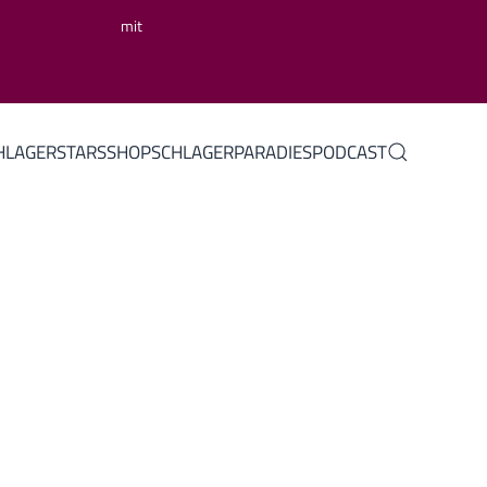
mit
HLAGERSTARS
SHOP
SCHLAGERPARADIES
PODCAST