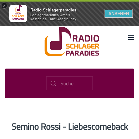
×
Radio Schlagerparadies
ANSEHEN
Schlagerparadies GmbH
kostenlos - Auf Google Play
Semino Rossi - Liebescomeback