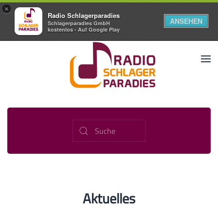
×
Radio Schlagerparadies
ANSEHEN
Schlagerparadies GmbH
kostenlos - Auf Google Play
Aktuelles