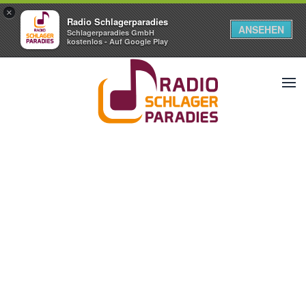
×
Radio Schlagerparadies
ANSEHEN
Schlagerparadies GmbH
kostenlos - Auf Google Play