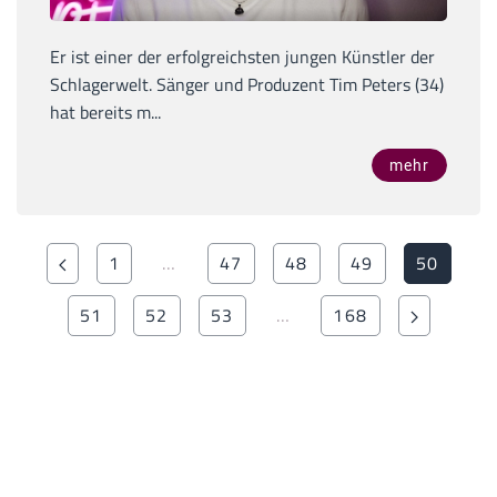
Er ist einer der erfolgreichsten jungen Künstler der
Schlagerwelt. Sänger und Produzent Tim Peters (34)
hat bereits m...
mehr
1
…
47
48
49
50
51
52
53
…
168